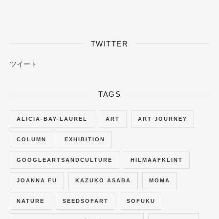
TWITTER
ツイート
TAGS
ALICIA-BAY-LAUREL
ART
ART JOURNEY
COLUMN
EXHIBITION
GOOGLEARTSANDCULTURE
HILMAAFKLINT
JOANNA FU
KAZUKO ASABA
MOMA
NATURE
SEEDSOFART
SOFUKU