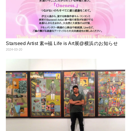
ド
ウ
で
開
き
ま
す
)
Starseed Artist 素∞福 Life is Art展@横浜のお知らせ
2024-03-20