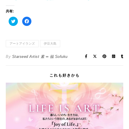
共有:
ク
F
リ
a
ッ
c
ク
e
し
b
て
o
T
o
アートアイランズ
伊豆大島
w
k
i
で
t
共
t
有
By
Starseed Artist 素 ∞ 福 Sofuku
e
す
r
る
で
に
共
は
有
ク
(
リ
これも好きかも
新
ッ
し
ク
い
し
ウ
て
ィ
く
ン
だ
ド
さ
ウ
い
で
(
開
新
き
し
ま
い
す
ウ
)
ィ
ン