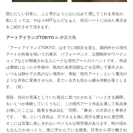
慌ただしい日常に、ふと雫のように心に沁みて潤してくれる存在が、
私にとっては、やはりARTなんだなぁと、先日ハートに沁みた展示会
をご紹介させて頂きます。
アートアイランズTOKYO
in 伊豆大島
「アートアイランズTOKYO」はすでに8回目を迎え、国内外から現代
アートの作家を招いての展示、パフォーマンス、公開制作やワークシ
ョップなどが開催されるユニークな現代アートのイベントです。 作品
は廃校になった小学校や、島内の名所旧跡などを活用して展示され、
いつもは静かで人気のない場所が、突如「現代アート」という魔法の
ような存在に変身させられ、見ている方も目から鱗を何枚か落としま
す。（笑）
普段、自分が見落としていた視点に気づかされる「ハッとする瞬間」
をいくつか体験していくうちに、この現代アート作品を通して私自身
が感じたことは、観客を包み込む「空間」「舞台」の大切さと希有さ
です。 「島」という存在は、只でさえも海に四方を囲まれた異空間。
そこには言葉に表しきれないマジカルな時空感があります。時の流れ
もなんだかゆっくり。海に浮かんでいる感覚。日常から切り離され