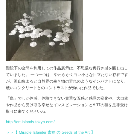
階段下の空間を利用しての作品展示は、不思議な奥行き感を醸し出し
ていました。 一つ一つは、やわらかく白い小さな目立たない存在です
が、沢山集まると自然界の生き物の群れのようなインパクトになり、
硬いコンクリートとのコントラストが効いた作品でした。
「島」でしか体感、体験できない貴重な五感と感覚の変化や、大自然
や作品から受け取る幸せなインスピレーションとARTの種を是非受け
取りに来てくださいね。
http://art-islands-tokyo.com/
＞＞【 Miracle Islander 素福 の Seeds of the Art
】