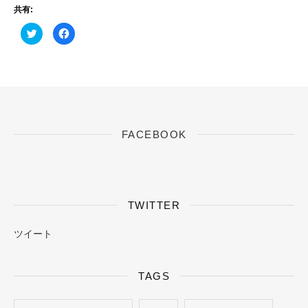
共有:
ク
F
リ
a
ッ
c
ク
e
し
b
て
o
T
o
w
k
i
で
t
共
t
有
e
す
r
る
FACEBOOK
で
に
共
は
有
ク
(
リ
新
ッ
し
ク
い
し
ウ
て
ィ
く
TWITTER
ン
だ
ド
さ
ウ
い
ツイート
で
(
開
新
き
し
ま
い
す
ウ
TAGS
)
ィ
ン
ド
ウ