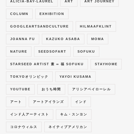
で
ALICIA-BAY-LAUREL
ART
ART JOURNEY
開
き
ま
COLUMN
EXHIBITION
す
)
GOOGLEARTSANDCULTURE
HILMAAFKLINT
JOANNA FU
KAZUKO ASABA
MOMA
NATURE
SEEDSOFART
SOFUKU
STARSEED ARTIST 素 ∞ 福 SOFUKU
STAYHOME
TOKYOオリンピック
YAYOI KUSAMA
YOUTUBE
おうち時間
アリシアベイローレル
アート
アートアイランズ
インド
インド人アーティスト
キム・スンヨン
コロナウィルス
ネイティブアメリカン