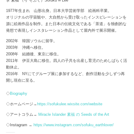
李 素福 （り そふく）Sofuku ∞ Lee
1977年生まれ 山形出身。日本大学芸術学部 絵画科卒業。
オリジナルの宇宙観や、大自然から受け取ったインスピレーションを
源に絵画作品を制作。また日本の伝統文化である「茶道」を独創的な
発想で表現しインスタレーション作品として屋内外で展示開催。
2002年 韓国ソウルに留学。
2003年 沖縄へ移住。
2008年 結婚後、東京に移住。
2011年 伊豆大島に移住。四人の子共を出産し育児のためしばらく活
動休止。
2016年 NYにてグループ展に参加するなど、創作活動を少しずつ再
開し現在に至る。
◇
Biography
◇ホームページ→
https://sofukulee.wixsite.com/website
◇アートコラム→
Miracle Islander
素福
の
Seeds of the Art
◇Instagram →
https://www.instagram.com/sofuku_earthlover/