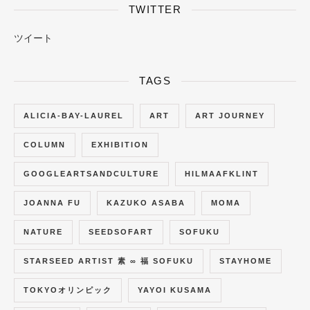
ウ
て
ィ
く
TWITTER
ン
だ
ド
さ
ウ
い
ツイート
で
(
開
新
き
し
ま
い
す
ウ
TAGS
)
ィ
ン
ド
ウ
で
ALICIA-BAY-LAUREL
ART
ART JOURNEY
開
き
ま
COLUMN
EXHIBITION
す
)
GOOGLEARTSANDCULTURE
HILMAAFKLINT
JOANNA FU
KAZUKO ASABA
MOMA
NATURE
SEEDSOFART
SOFUKU
STARSEED ARTIST 素 ∞ 福 SOFUKU
STAYHOME
TOKYOオリンピック
YAYOI KUSAMA