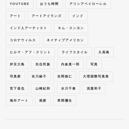
YOUTUBE
おうち時間
アリシアベイローレル
アート
アートアイランズ
インド
インド人アーティスト
キム・スンヨン
コロナウィルス
ネイティブアメリカン
ヒルマ・アフ・クリント
ライフスタイル
久高島
伊豆大島
先住民族
内倉真一郎
写真
写真家
友川綾子
吉岡徳仁
大理国際写真祭
宮下昌也
山崎紀和
水川千春
浅葉和子
海外アート
画家
草間彌生