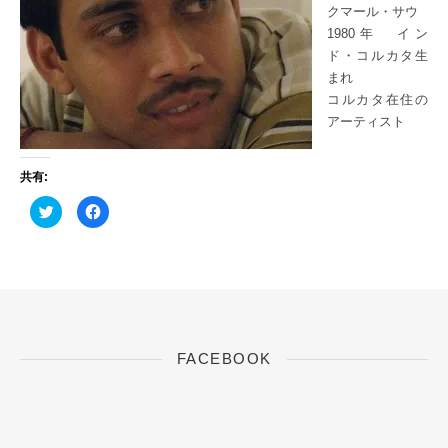
クマール・サウ
1980年 イン
ド・コルカタ生
まれ
コルカタ在住の
アーティスト
共有:
ク
F
リ
a
ッ
c
ク
e
し
b
て
o
T
o
w
k
i
で
t
共
t
有
e
す
r
る
FACEBOOK
で
に
共
は
有
ク
(
リ
新
ッ
し
ク
い
し