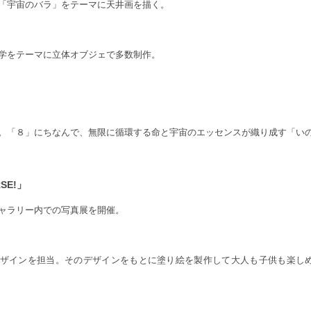
「宇宙のバラ」をテーマに天井画を描く。
学をテーマに立体オブジェで多数制作。
画。「８」にちなんで、無限に循環する命と宇宙のエッセンスが織り成す「
RSE!」
ャラリー内での写真展を開催。
ヤーのデザインを担当。そのデザインをもとに塗り絵を製作して大人も子供も楽しめ