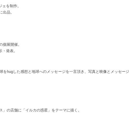
ジェを制作。
に出品。
の個展開催。
示・発表。
ugした感想と地球へのメッセージを一言頂き、写真と映像とメッセージを合わせて
ス」の店舗に「イルカの惑星」をテーマに描く。