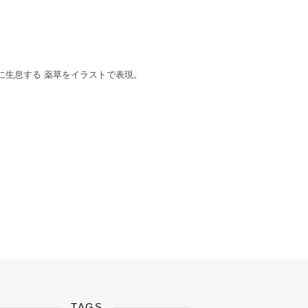
出雲に生息する 薬草をイラストで表現。
TAGS