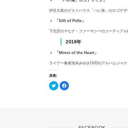
「「ハレ海」ロゴデザイン」
伊豆大島のゲストハウス「ハレ海」のロゴデザ
「Gift of Pelle」
下北沢のマヒナ・ファーマシーのコーディアル飲料
2018年
「Mirror of the Heart」
ライアー奏者池末みゆきDVDのアルバムジャ
共有:
ク
F
リ
a
ッ
c
ク
e
し
b
て
o
T
o
w
k
i
で
t
共
t
有
e
す
r
る
FACEBOOK