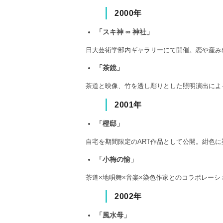
2000年
「スキ神 ∞ 神社」
日大芸術学部内ギャラリーにて開催。恋や産み
「茶鏡」
茶道と映像、竹を透し彫りとした照明演出によ
2001年
「橙邸」
自宅を期間限定のART作品として公開。紺色
「小梅の愉」
茶道×地唄舞×音楽×染色作家とのコラボレー
2002年
「風水母」