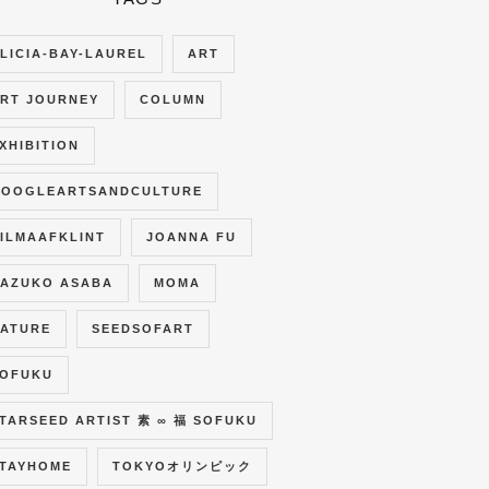
LICIA-BAY-LAUREL
ART
RT JOURNEY
COLUMN
XHIBITION
OOGLEARTSANDCULTURE
ILMAAFKLINT
JOANNA FU
AZUKO ASABA
MOMA
ATURE
SEEDSOFART
OFUKU
TARSEED ARTIST 素 ∞ 福 SOFUKU
TAYHOME
TOKYOオリンピック