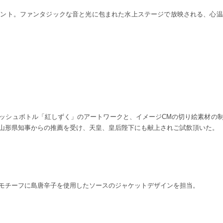
ベント。ファンタジックな音と光に包まれた水上ステージで放映される、心温
ッシュボトル「紅しずく」のアートワークと、イメージCMの切り絵素材の
山形県知事からの推薦を受け、天皇、皇后陛下にも献上されご試飲頂いた。
モチーフに島唐辛子を使用したソースのジャケットデザインを担当。