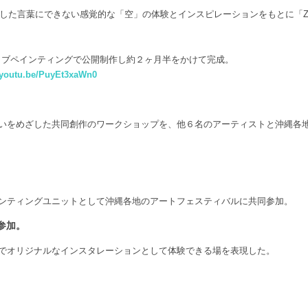
験した言葉にできない感覚的な「空」の体験とインスピレーションをもとに「
」にてライブペインティングで公開制作し約２ヶ月半をかけて完成。
//youtu.be/PuyEt3xaWn0
あいをめざした共同創作のワークショップを、他６名のアーティストと沖縄
ンティングユニットとして沖縄各地のアートフェスティバルに共同参加。
に参加。
でオリジナルなインスタレーションとして体験できる場を表現した。