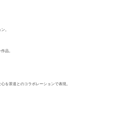
ョン。
ン作品。
な心を茶道とのコラボレーションで表現。