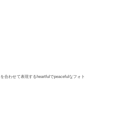
表現するheartfulでpeacefulなフォト