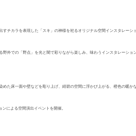
出すチカラを表現した「スキ」の神様を祀るオリジナル空間インスタレーシ
る野外での「野点」を光と闇で彩りながら楽しみ、味わうインスタレーショ
に染めた床一面や壁などを彫り上げ、紺碧の空間に浮かび上がる、橙色の暖か
ションによる空間演出イベントを開催。