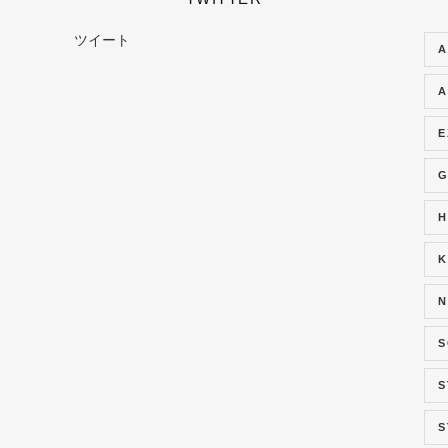
ツイート
A
A
E
G
H
K
N
S
S
S