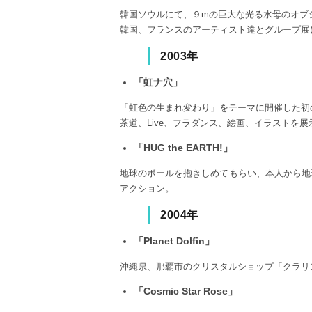
韓国ソウルにて、９mの巨大な光る水母のオブ
韓国、フランスのアーティスト達とグループ展
2003年
「虹ナ穴」
「虹色の生まれ変わり」をテーマに開催した初
茶道、Live、フラダンス、絵画、イラストを展
「HUG the EARTH!」
地球のボールを抱きしめてもらい、本人から地球をh
アクション。
2004年
「Planet Dolfin」
沖縄県、那覇市のクリスタルショップ「クラリ
「Cosmic Star Rose」