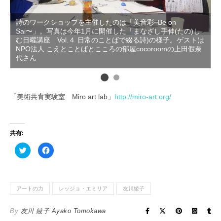
詩のワークショップを主催したのは「美音彩~Be on
Sai〜」。写真は今年1月に開催した「まなざし手伸(たの)し
む日曜講座 Vol.４ 日常のことばで綴る詩)の様子。ゲストは
NPO法人 こえとことばとこころの部屋cocoroomの上田假奈
代さん
「美術共育実験室 Miro art lab」
http://miro-art.org/
共有:
ク
F
リ
a
ッ
c
ク
e
し
b
て
o
T
o
アートの力
レッジョ・エミリア
友川綾子
w
k
i
で
t
共
t
有
By
友川 綾子 Ayako Tomokawa
e
す
r
る