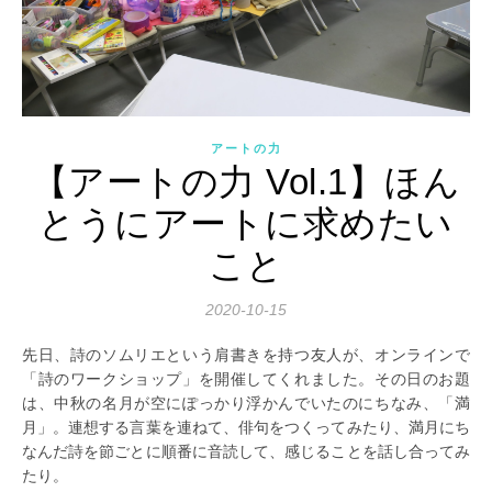
アートの力
【アートの力 Vol.1】ほん
とうにアートに求めたい
こと
2020-10-15
先日、詩のソムリエという肩書きを持つ友人が、オンラインで
「詩のワークショップ」を開催してくれました。その日のお題
は、中秋の名月が空にぽっかり浮かんでいたのにちなみ、「満
月」。連想する言葉を連ねて、俳句をつくってみたり、満月にち
なんだ詩を節ごとに順番に音読して、感じることを話し合ってみ
たり。