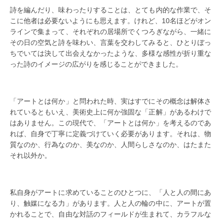
詩を編んだり、味わったりすることは、とても内的な作業で、そ
こに他者は必要ないようにも思えます。けれど、10名ほどがオン
ラインで集まって、それぞれの居場所でくつろぎながら、一緒に
その日の空気と詩を味わい、言葉を交わしてみると、ひとりぼっ
ちでいては決して出会えなかったような、多様な感性が折り重な
った詩のイメージの広がりを感じることができました。
「アートとは何か」と問われた時、実はすでにその概念は解体さ
れているともいえ、美術史上に何か強固な「正解」があるわけで
はありません。この現代で、「アートとは何か」を考えるのであ
れば、自身で丁寧に定義づけていく必要があります。それは、物
質なのか、行為なのか、美なのか、人間らしさなのか、はたまた
それ以外か。
私自身がアートに求めていることのひとつに、「人と人の間にあ
り、触媒になる力」があります。人と人の輪の中に、アートが置
かれることで、自由な対話のフィールドが生まれて、カラフルな