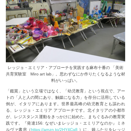
レッジョ・エミリア・アプローチを実践する麻布十番の 「美術
共育実験室 Miro art lab」。思わずなにか作りたくなるような材
料がいっぱい。
「鑑賞」という立場ではなく、「幼児教育」という視点で、アー
トの「人と人の間にあり、触媒になる力」を存分に活用している
例が、イタリアにあります。世界最高峰の幼児教育とも謳われ
る、レッジョ・エミリア アプローチです。北イタリアの小都市
が、レジスタンス運動をきっかけに始めた、まちぐるみの教育実
践です。『発達156: なぜいまレッジョ・エミリアなのか』ミネ
ルヴァ書房（
https://amzn.to/2HY4Cq8
）に、娘ふたりをレッジ