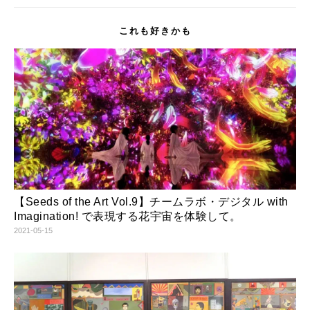
で
に
共
は
有
ク
(
リ
これも好きかも
新
ッ
し
ク
い
し
ウ
て
ィ
く
ン
だ
ド
さ
ウ
い
で
(
開
新
き
し
ま
い
す
ウ
)
ィ
ン
ド
ウ
で
開
き
【Seeds of the Art Vol.9】チームラボ・デジタル with
ま
す
Imagination! で表現する花宇宙を体験して。
)
2021-05-15