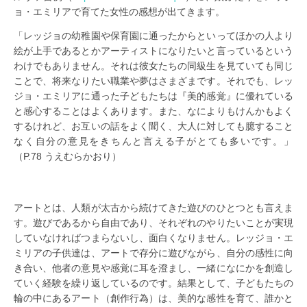
ョ・エミリアで育てた女性の感想が出てきます。
「レッジョの幼稚園や保育園に通ったからといってほかの人より
絵が上手であるとかアーティストになりたいと言っているという
わけでもありません。それは彼女たちの同級生を見ていても同じ
ことで、将来なりたい職業や夢はさまざまです。それでも、レッ
ジョ・エミリアに通った子どもたちは『美的感覚』に優れている
と感心することはよくあります。また、なによりもけんかもよく
するけれど、お互いの話をよく聞く、大人に対しても臆すること
なく自分の意見をきちんと言える子がとても多いです。」
（P.78 うえむらかおり）
アートとは、人類が太古から続けてきた遊びのひとつとも言えま
す。遊びであるから自由であり、それぞれのやりたいことが実現
していなければつまらないし、面白くなりません。レッジョ・エ
ミリアの子供達は、アートで存分に遊びながら、自分の感性に向
き合い、他者の意見や感覚に耳を澄まし、一緒になにかを創造し
ていく経験を繰り返しているのです。結果として、子どもたちの
輪の中にあるアート（創作行為）は、美的な感性を育て、誰かと