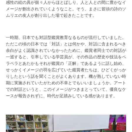
感性の絵の具が個々人からほとばしり、人と人との間に豊かなイ
メージが創出されていくようなこと。そう、まさに冒頭の詩のソ
ムリエの友人が創り出した場で起きたことです。
一時期、日本でも対話型鑑賞教育なるものが流行していました。
ただこの頃の日本では「対話」とは何かや、対話に含まれるべき
余白がよく認識されていなかったために、鑑賞者同士での対話が
一巡すると、引率している学芸員が、その作品の歴史や技法をペ
ラペラとあたかもそれが鑑賞の「正解」であるように話し始め、
せっかくイメージの羽を広げていた鑑賞者たちは、ひどくがっか
りしたという話を聞くことがよくあります。機が熟していない時
期に実施されていたがための不幸とでもいいましょうか。アート
での対話というと、このイメージがつきまとっていて、優良なケ
ースが報告されずに、時代が足踏みしている感があります。