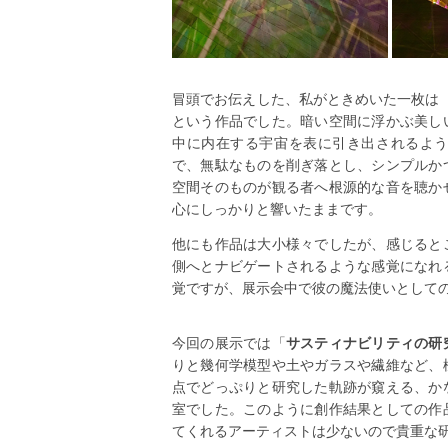
冒頭でお伝えした、私がときめいた一枚は
という作品でした。暗い空間に浮かぶ美し
中に内在する宇宙を表に引き出されるよ
で、無駄なものを削ぎ落とし、シンプルか
空間そのものが観る者へ根源的な音を聴か
心にしっかりと響いたままです。
他にも作品は大小様々でしたが、感じると
側へとナビゲートされるような感覚になれ
覚ですが、展示会中で彼の魔法使いとして
今回の展示では「
サスティナビリティの研
りと幾何学模型や土やガラスや繊維など、
点でどっぷりと研究した軌跡が窺える、か
室でした。このように創作結果としての作
てくれるアーティストは少ないので貴重な