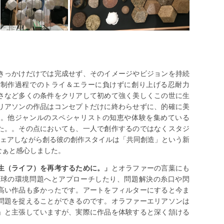
きっかけだけでは完成せず、そのイメージやビジョンを持続
、制作過程でのトライ＆エラーに負けずに創り上げる忍耐力
さなど多くの条件をクリアして初めて強く美しくこの世に生
リアソンの作品はコンセプトだけに終わらせずに、的確に美
す。他ジャンルのスペシャリストの知恵や体験を集めている
た。。その点においても、一人で創作するのではなくスタジ
シェアしながら創る彼の創作スタイルは「共同創造」という新
なぁと感心しました。
生（ライフ）を再考するために。」
とオラファーの言葉にも
地球の環境問題へとアプローチしたり、問題解決の糸口や閃
高い作品も多かったです。アートをフィルターにすると今ま
問題を捉えることができるのです。オラファーエリアソンは
」と主張していますが、実際に作品を体験すると深く頷ける