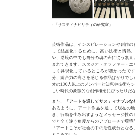
↑「サスティナビリティの研究室」
芸術作品は、インスピレーションや創作の
して結晶化するために、高い技術と情熱
や、逆境の中でも自分の魂の声に従う素直
まれてきます。スタジオ・オラファー・エ
しく具現化しているところが凄かったで
分、総合力の高さを感じる作品ばかりでし
オの100人以上のメンバーと知恵や技術を
しい時代の象徴的な創作概念にぴったりだ
また、
「アートを通してサスティナブルな
あるように、アート作品を通して現在の
き、行動を生み出すようなメッセージ性の
でと全く違う角度からのアプローチで環境
「アートこそが社会の中の活性成分となる
ところでした。