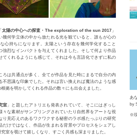
「
太陽の中心への探査・The exploration of the sun 2017
」
い幾何学立体の中から放たれる光を観ていると、誰もが心の
うな心持ちになります。太陽という存在を幾何学化すること
つ強烈なインパクトを与えてくれました。そして何より作品
せてくれるようにも感じて、それは今も言語化できずに私の
ころは共通点が多く、全てが作品を見た時にまるで自分の内
る不思議な印象でした。それは言い換えれば魔法のような感
の根拠を明かしてくれる作品の数々にも出会えました。
あ
by 
究室
」と題したアトリエも発表されていて、そこにはぎっし
様々な素材がサンプリングされていたり自然界をアートな視
※
なり見応えのあるワクワクする秘密のラボ感たっぷりの研究
品だけではなく、作品が生まれる背景やプロセスをシェアし
研究室を覗けて嬉しくなり、すごく共感も深まりました。