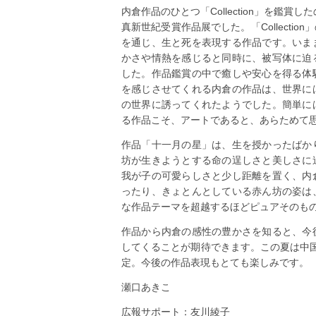
内倉作品のひとつ「Collection」を鑑
真新世紀受賞作品展でした。「Collect
を通じ、生と死を表現する作品です。いま
かさや情熱を感じると同時に、被写体に迫
した。作品鑑賞の中で癒しや安心を得る体
を感じさせてくれる内倉の作品は、世界に
の世界に誘ってくれたようでした。簡単に
る作品こそ、アートであると、あらためて
作品「十一月の星」は、生を授かったばか
坊が生きようとする命の逞しさと美しさに
我が子の可愛らしさと少し距離を置く、内
ったり、きょとんとしている赤ん坊の姿は
な作品テーマを超越するほどピュアそのも
作品から内倉の感性の豊かさを知ると、今
してくることが期待できます。この夏は中国
定。今後の作品表現もとても楽しみです。
瀬口あきこ
広報サポート：友川綾子