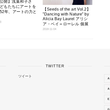
公開】浅葉和子さ
どもたちにアートを
【Seeds of the art Vol.2】
52年、アートの力と
”Dancing with Nature” by
Alicia Bay Laurel アリシ
3
ア・ベイ＝ローレル 個展
2018-11-04
TWITTER
ツイート
A
A
E
G