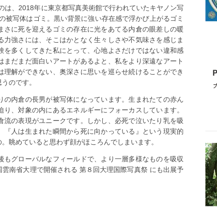
賞したのは、2018年に東京都写真美術館で行われていたキヤノン写
ion」の被写体はゴミ。黒い背景に強い存在感で浮かび上がるゴミ
まさに死を迎えるゴミの存在に光をあてる内倉の眼差しの暖
る力強さには、そこはかとなく生々しさや不気味さを感じま
験を多くしてきた私にとって、心地よさだけではない違和感
はまだまだ面白いアートがあるよと、私をより深遠なアート
は理解ができない、奥深さに思いを巡らせ続けることができ
思うのです。
りの内倉の長男が被写体になっています。生まれたての赤ん
迫り、対象の内にあるエネルギーにフォーカスしています。
倉流の表現がユニークです。しかし、必死で泣いたり乳を吸
、『人は生まれた瞬間から死に向かっている』という現実的
の。眺めていると思わず顔がほころんでしまいます。
後もグローバルなフィールドで、より一層多様なものを吸収
雲南省大理で開催される 第８回大理国際写真祭 にも出展予