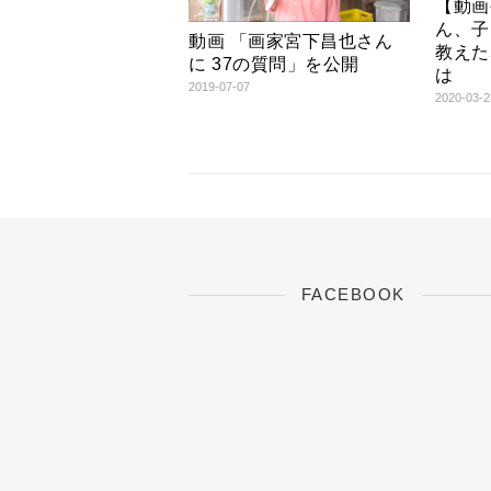
【動画
ま
い
す
ウ
ん、子
)
ィ
動画 「画家宮下昌也さん
ン
教えた
ド
に 37の質問」を公開
ウ
は
で
2019-07-07
開
2020-03-2
き
ま
す
)
FACEBOOK