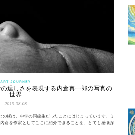
ART JOURNEY
】命の逞しさを表現する内倉真一郎の写真の
世界
2019-08-08
との縁は、中学の同級生だったことにはじまっています。ミ
て内倉を作家としてここに紹介できることを、とても感慨深