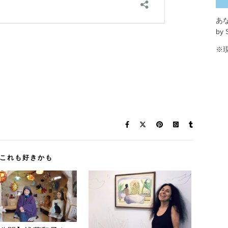
あ
by 
※
これも好きかも