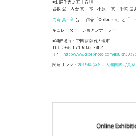
■出展作家※五十音順
岩根 愛・内倉 真一郎・小原 一真・千賀 健
内倉 真一郎
は、 作品「Collection」
キュレーター：ジョアンナ・フー
■開催場所：中国雲南省大理市
TEL：+86-871-6833-2882
HP：
http://www.dipephoto.com/list/id/3037
関連リンク：
2019年 第８回大理国際写真祭