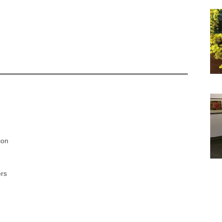
ion
ers