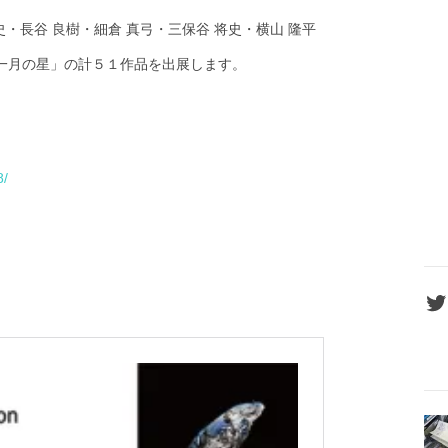
史・長谷 良樹・細倉 真弓・三保谷 将史・横山 隆平
と「十一月の星」の計５１作品を出展します。
8/
Twit