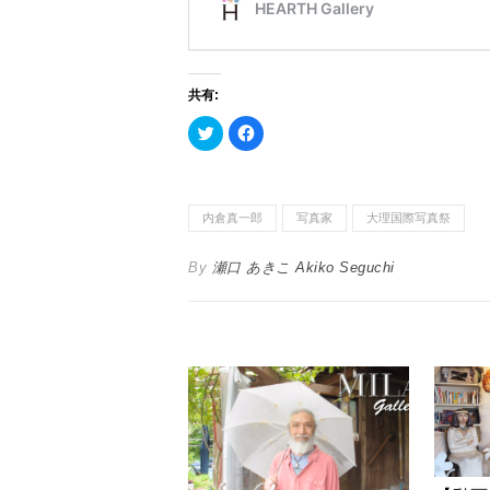
共有:
ク
F
リ
a
ッ
c
ク
e
し
b
て
o
T
o
内倉真一郎
写真家
大理国際写真祭
w
k
i
で
t
共
t
有
By
瀬口 あきこ Akiko Seguchi
e
す
r
る
で
に
共
は
有
ク
(
リ
新
ッ
し
ク
い
し
ウ
て
ィ
く
ン
だ
ド
さ
ウ
い
で
(
開
新
き
し