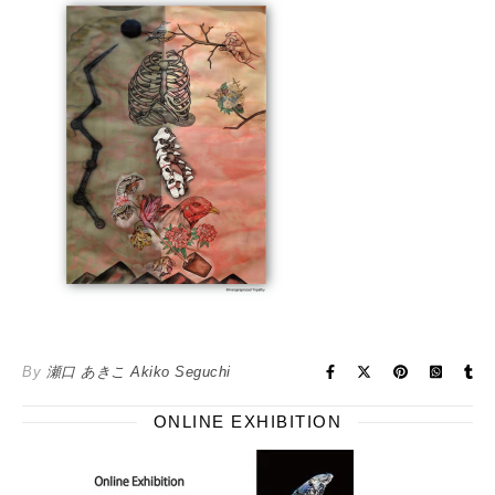
By
瀬口 あきこ Akiko Seguchi
ONLINE EXHIBITION