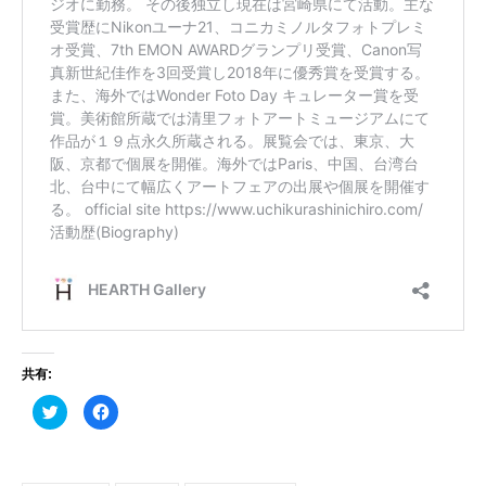
共有:
ク
F
リ
a
ッ
c
ク
e
し
b
て
o