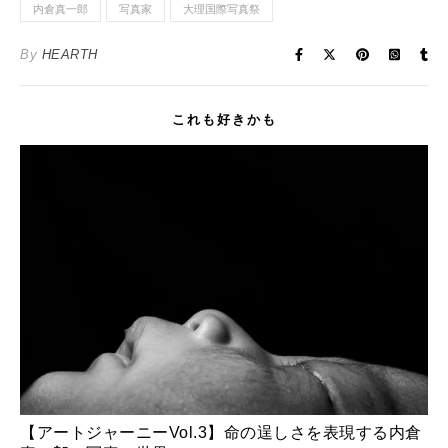
T
o
内倉真一郎
写真家
大理国際写真祭
w
k
i
で
t
共
t
有
By
HEARTH
e
す
r
る
で
に
共
は
有
ク
(
リ
これも好きかも
新
ッ
し
ク
い
し
ウ
て
ィ
く
ン
だ
ド
さ
ウ
い
で
(
開
新
き
し
ま
い
す
ウ
)
ィ
ン
ド
ウ
で
開
き
ま
す
)
【アートジャーニーVol.3】命の逞しさを表現する内倉