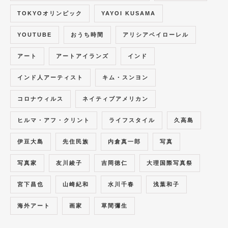
TOKYOオリンピック
YAYOI KUSAMA
YOUTUBE
おうち時間
アリシアベイローレル
アート
アートアイランズ
インド
インド人アーティスト
キム・スンヨン
コロナウィルス
ネイティブアメリカン
ヒルマ・アフ・クリント
ライフスタイル
久高島
伊豆大島
先住民族
内倉真一郎
写真
写真家
友川綾子
吉岡徳仁
大理国際写真祭
宮下昌也
山崎紀和
水川千春
浅葉和子
海外アート
画家
草間彌生