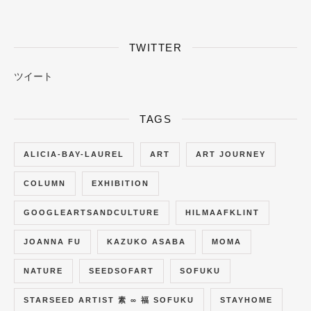
TWITTER
ツイート
TAGS
ALICIA-BAY-LAUREL
ART
ART JOURNEY
COLUMN
EXHIBITION
GOOGLEARTSANDCULTURE
HILMAAFKLINT
JOANNA FU
KAZUKO ASABA
MOMA
NATURE
SEEDSOFART
SOFUKU
STARSEED ARTIST 素 ∞ 福 SOFUKU
STAYHOME