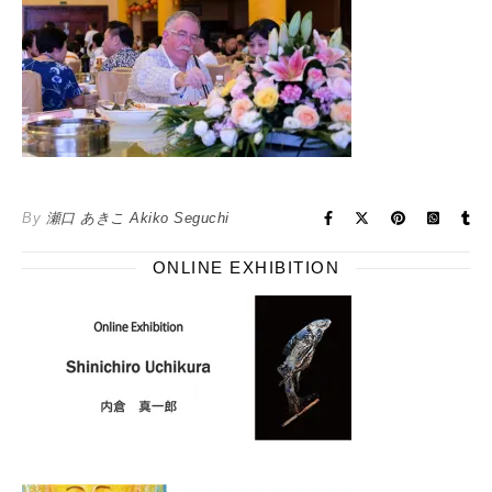
By
瀬口 あきこ Akiko Seguchi
ONLINE EXHIBITION