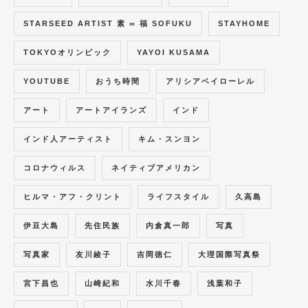
STARSEED ARTIST 素 ∞ 福 SOFUKU
STAYHOME
TOKYOオリンピック
YAYOI KUSAMA
YOUTUBE
おうち時間
アリシアベイローレル
アート
アートアイランズ
インド
インド人アーティスト
キム・スンヨン
コロナウィルス
ネイティブアメリカン
ヒルマ・アフ・クリント
ライフスタイル
久高島
伊豆大島
先住民族
内倉真一郎
写真
写真家
友川綾子
吉岡徳仁
大理国際写真祭
宮下昌也
山崎紀和
水川千春
浅葉和子