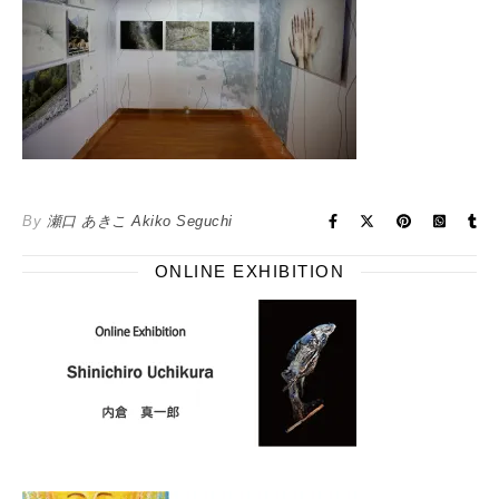
By
瀬口 あきこ Akiko Seguchi
ONLINE EXHIBITION