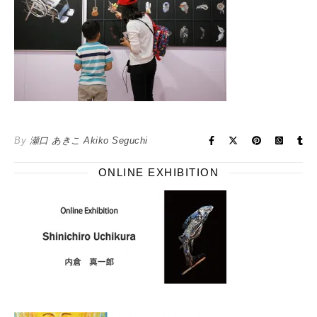
By
瀬口 あきこ Akiko Seguchi
ONLINE EXHIBITION