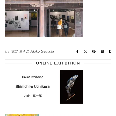
By
瀬口 あきこ Akiko Seguchi
ONLINE EXHIBITION