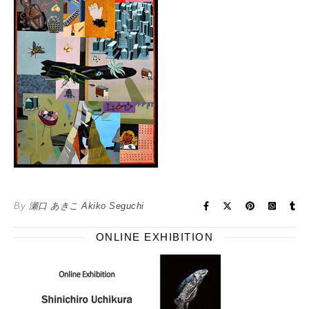
By
瀬口 あきこ Akiko Seguchi
ONLINE EXHIBITION