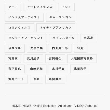
アート
アートアイランズ
インド
インド人アーティスト
キム・スンヨン
コロナウィルス
ネイティブアメリカン
ヒルマ・アフ・クリント
ライフスタイル
久高島
伊豆大島
先住民族
内倉真一郎
写真
写真家
友川綾子
吉岡徳仁
大理国際写真祭
宮下昌也
山崎紀和
水川千春
浅葉和子
海外アート
画家
草間彌生
HOME
NEWS
Online Exhibition
Art column
VIDEO
About us