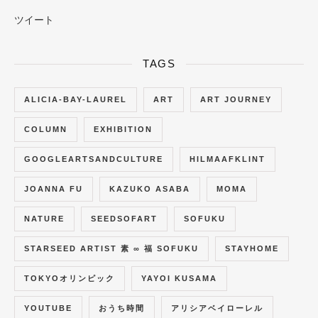
ツイート
TAGS
ALICIA-BAY-LAUREL
ART
ART JOURNEY
COLUMN
EXHIBITION
GOOGLEARTSANDCULTURE
HILMAAFKLINT
JOANNA FU
KAZUKO ASABA
MOMA
NATURE
SEEDSOFART
SOFUKU
STARSEED ARTIST 素 ∞ 福 SOFUKU
STAYHOME
TOKYOオリンピック
YAYOI KUSAMA
YOUTUBE
おうち時間
アリシアベイローレル