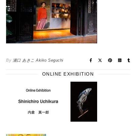
By
瀬口 あきこ Akiko Seguchi
ONLINE EXHIBITION