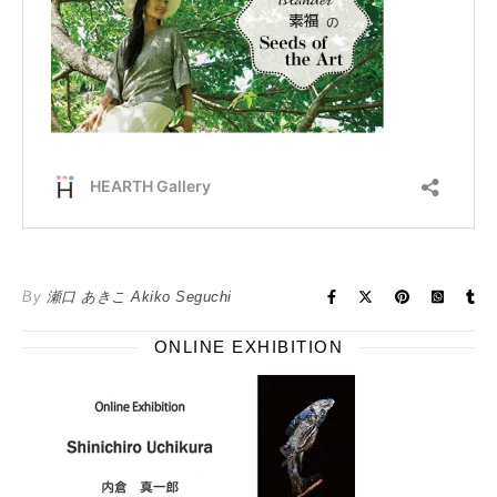
By
瀬口 あきこ Akiko Seguchi
ONLINE EXHIBITION