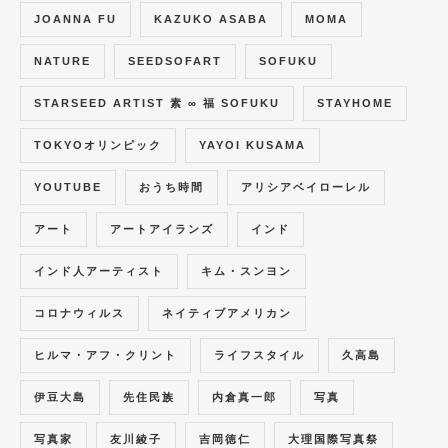
JOANNA FU
KAZUKO ASABA
MOMA
NATURE
SEEDSOFART
SOFUKU
STARSEED ARTIST 素 ∞ 福 SOFUKU
STAYHOME
TOKYOオリンピック
YAYOI KUSAMA
YOUTUBE
おうち時間
アリシアベイローレル
アート
アートアイランズ
インド
インド人アーティスト
キム・スンヨン
コロナウィルス
ネイティブアメリカン
ヒルマ・アフ・クリント
ライフスタイル
久高島
伊豆大島
先住民族
内倉真一郎
写真
写真家
友川綾子
吉岡徳仁
大理国際写真祭