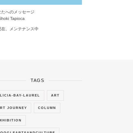
なたへのメッセージ
Shoki Tapioca
現在、メンテナンス中
TAGS
LICIA-BAY-LAUREL
ART
RT JOURNEY
COLUMN
XHIBITION
OOGLEARTSANDCULTURE