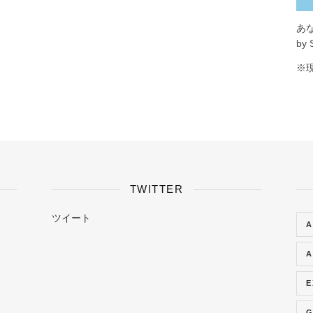
あ
by 
※
TWITTER
ツイート
A
A
E
G