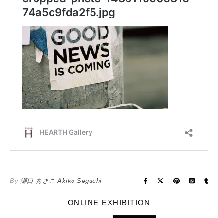
By
瀬口 あきこ Akiko Seguchi
ONLINE EXHIBITION