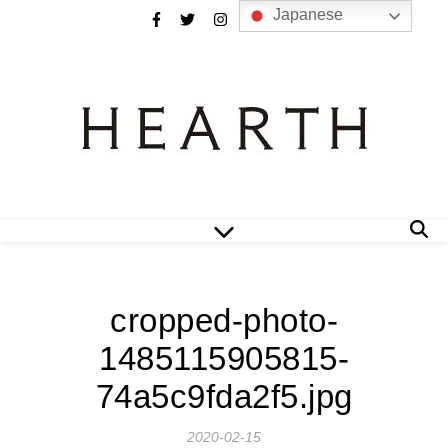
Japanese
cropped-photo-
1485115905815-
74a5c9fda2f5.jpg
2020-02-15