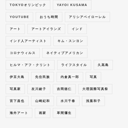
TOKYOオリンピック
YAYOI KUSAMA
YOUTUBE
おうち時間
アリシアベイローレル
アート
アートアイランズ
インド
インド人アーティスト
キム・スンヨン
コロナウィルス
ネイティブアメリカン
ヒルマ・アフ・クリント
ライフスタイル
久高島
伊豆大島
先住民族
内倉真一郎
写真
写真家
友川綾子
吉岡徳仁
大理国際写真祭
宮下昌也
山崎紀和
水川千春
浅葉和子
海外アート
画家
草間彌生