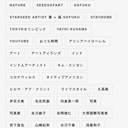
NATURE
SEEDSOFART
SOFUKU
STARSEED ARTIST 素 ∞ 福 SOFUKU
STAYHOME
TOKYOオリンピック
YAYOI KUSAMA
YOUTUBE
おうち時間
アリシアベイローレル
アート
アートアイランズ
インド
インド人アーティスト
キム・スンヨン
コロナウィルス
ネイティブアメリカン
ヒルマ・アフ・クリント
ライフスタイル
久高島
伊豆大島
先住民族
内倉真一郎
写真
写真家
友川綾子
吉岡徳仁
大理国際写真祭
宮下昌也
山崎紀和
水川千春
浅葉和子