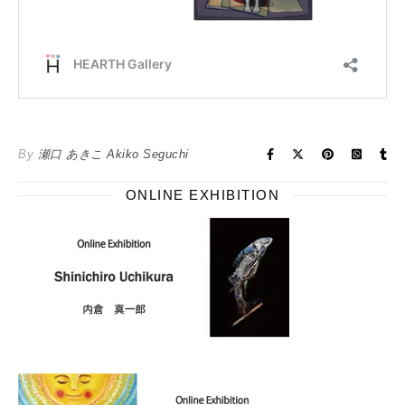
By
瀬口 あきこ Akiko Seguchi
ONLINE EXHIBITION