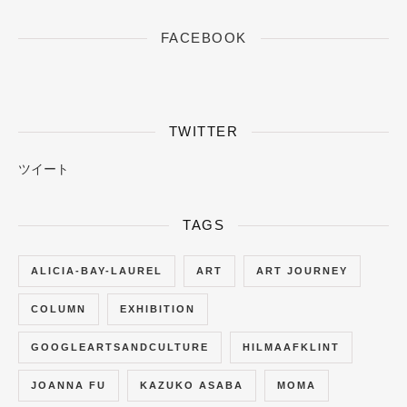
FACEBOOK
TWITTER
ツイート
TAGS
ALICIA-BAY-LAUREL
ART
ART JOURNEY
COLUMN
EXHIBITION
GOOGLEARTSANDCULTURE
HILMAAFKLINT
JOANNA FU
KAZUKO ASABA
MOMA