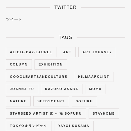
TWITTER
ツイート
TAGS
ALICIA-BAY-LAUREL
ART
ART JOURNEY
COLUMN
EXHIBITION
GOOGLEARTSANDCULTURE
HILMAAFKLINT
JOANNA FU
KAZUKO ASABA
MOMA
NATURE
SEEDSOFART
SOFUKU
STARSEED ARTIST 素 ∞ 福 SOFUKU
STAYHOME
TOKYOオリンピック
YAYOI KUSAMA