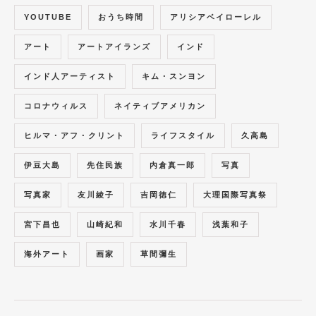
YOUTUBE
おうち時間
アリシアベイローレル
アート
アートアイランズ
インド
インド人アーティスト
キム・スンヨン
コロナウィルス
ネイティブアメリカン
ヒルマ・アフ・クリント
ライフスタイル
久高島
伊豆大島
先住民族
内倉真一郎
写真
写真家
友川綾子
吉岡徳仁
大理国際写真祭
宮下昌也
山崎紀和
水川千春
浅葉和子
海外アート
画家
草間彌生