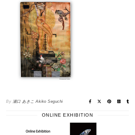
By
瀬口 あきこ Akiko Seguchi
ONLINE EXHIBITION