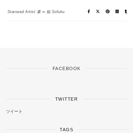
Starseed Artist 素 ∞ 福 Sofuku
FACEBOOK
TWITTER
ツイート
TAGS