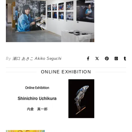
By
瀬口 あきこ Akiko Seguchi
ONLINE EXHIBITION