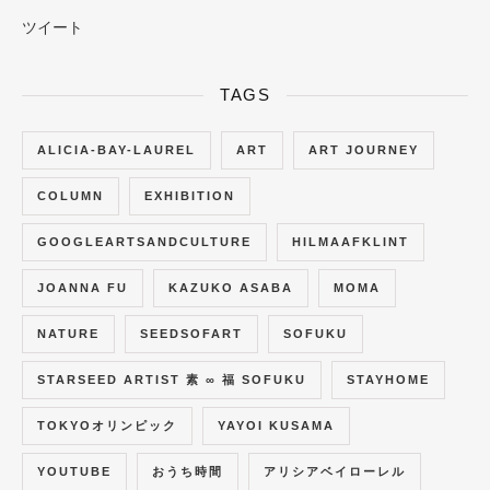
ツイート
TAGS
ALICIA-BAY-LAUREL
ART
ART JOURNEY
COLUMN
EXHIBITION
GOOGLEARTSANDCULTURE
HILMAAFKLINT
JOANNA FU
KAZUKO ASABA
MOMA
NATURE
SEEDSOFART
SOFUKU
STARSEED ARTIST 素 ∞ 福 SOFUKU
STAYHOME
TOKYOオリンピック
YAYOI KUSAMA
YOUTUBE
おうち時間
アリシアベイローレル