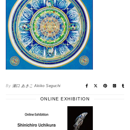
By
瀬口 あきこ Akiko Seguchi
ONLINE EXHIBITION