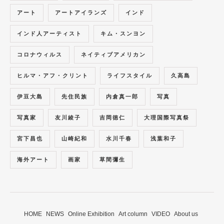
アート
アートアイランズ
インド
インド人アーティスト
キム・スンヨン
コロナウィルス
ネイティブアメリカン
ヒルマ・アフ・クリント
ライフスタイル
久高島
伊豆大島
先住民族
内倉真一郎
写真
写真家
友川綾子
吉岡徳仁
大理国際写真祭
宮下昌也
山崎紀和
水川千春
浅葉和子
海外アート
画家
草間彌生
HOME
NEWS
Online Exhibition
Art column
VIDEO
About us