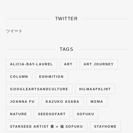
TWITTER
ツイート
TAGS
ALICIA-BAY-LAUREL
ART
ART JOURNEY
COLUMN
EXHIBITION
GOOGLEARTSANDCULTURE
HILMAAFKLINT
JOANNA FU
KAZUKO ASABA
MOMA
NATURE
SEEDSOFART
SOFUKU
STARSEED ARTIST 素 ∞ 福 SOFUKU
STAYHOME