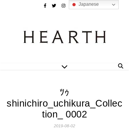
Japanese
ﾂｩ
shinichiro_uchikura_Collec
tion_ 0002
2019-08-02