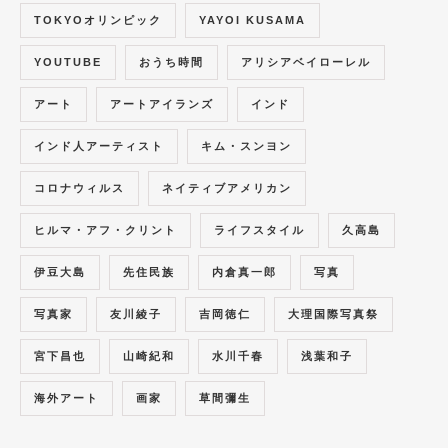
TOKYOオリンピック
YAYOI KUSAMA
YOUTUBE
おうち時間
アリシアベイローレル
アート
アートアイランズ
インド
インド人アーティスト
キム・スンヨン
コロナウィルス
ネイティブアメリカン
ヒルマ・アフ・クリント
ライフスタイル
久高島
伊豆大島
先住民族
内倉真一郎
写真
写真家
友川綾子
吉岡徳仁
大理国際写真祭
宮下昌也
山崎紀和
水川千春
浅葉和子
海外アート
画家
草間彌生