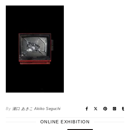
By
瀬口 あきこ Akiko Seguchi
ONLINE EXHIBITION